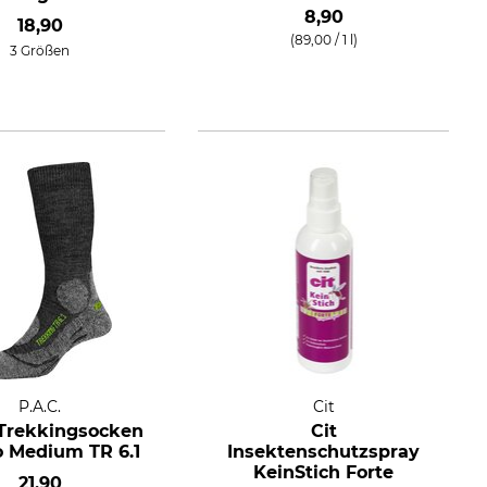
8,90
18,90
(89,00 / 1 l)
3 Größen
P.A.C.
Cit
 Trekkingsocken
Cit
 Medium TR 6.1
Insektenschutzspray
KeinStich Forte
21,90