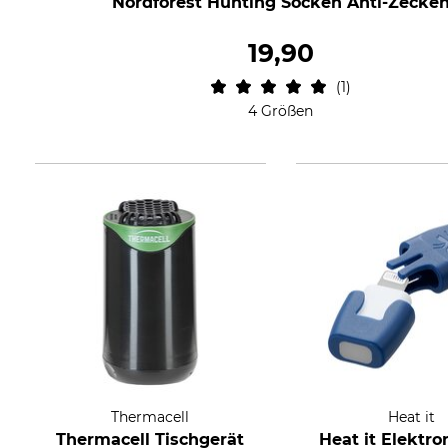
Nordforest Hunting Socken Anti-Zecke
19,90
1
4 Größen
Thermacell
Heat it
Thermacell Tischgerät
Heat it Elektro