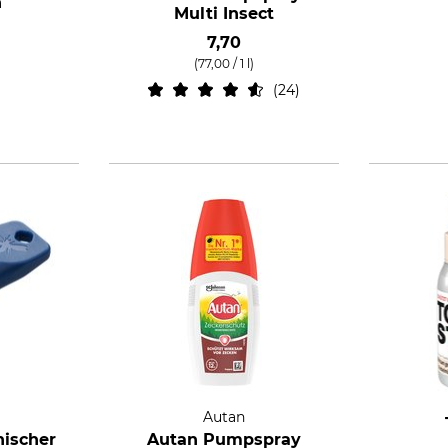
n
Multi Insect
7,70
(77,00 / 1 l)
24
Autan
nischer
Autan Pumpspray