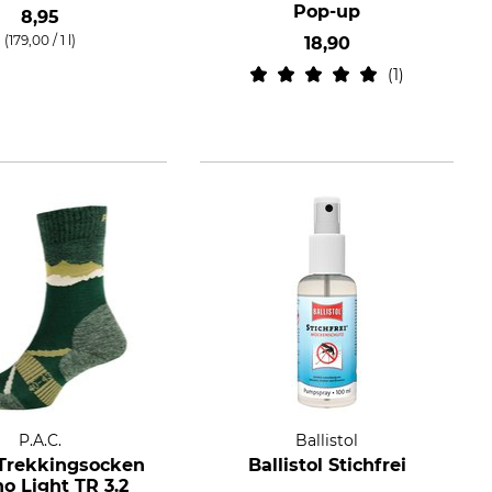
Pop-up
8,95
(179,00 / 1 l)
18,90
1
P.A.C.
Ballistol
 Trekkingsocken
Ballistol Stichfrei
o Light TR 3.2