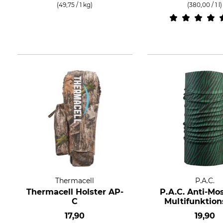
(49,75 / 1 kg)
(380,00 / 1 l)
Thermacell
P.A.C.
Thermacell Holster AP-
P.A.C. Anti-Mo
C
Multifunktion
17,90
19,90