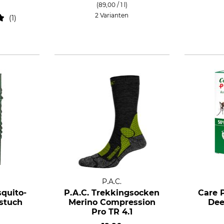
(89,00 / 1 l)
2 Varianten
1
P.A.C.
squito-
P.A.C. Trekkingsocken
Care P
stuch
Merino Compression
Dee
Pro TR 4.1