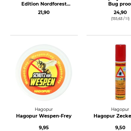
Edition Nordforest
Bug proo
Hunting
21,90
24,90
(155,63 / 1 l)
Hagopur
Hagopur
Hagopur Wespen-Frey
Hagopur Zecke
9,95
9,50