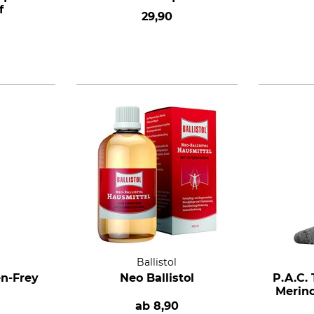
f
29,90
Ballistol
n-Frey
Neo Ballistol
P.A.C.
Merino
ab
8,90