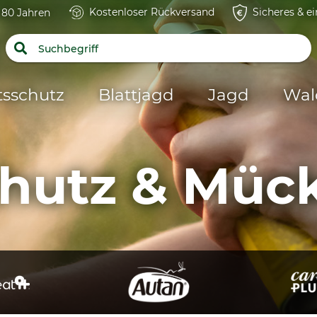
Kostenloser Rückversand
Sicheres & e
t 80 Jahren
tsschutz
Blattjagd
Jagd
Wal
hutz & Müc