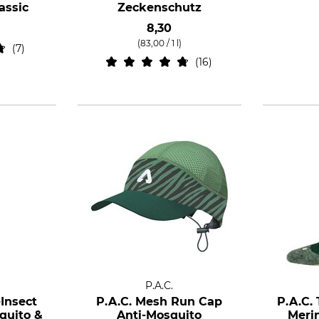
assic
Zeckenschutz
8,30
(83,00 / 1 l)
7
16
P.A.C.
-Insect
P.A.C. Mesh Run Cap
P.A.C.
quito &
Anti-Mosquito
Merin