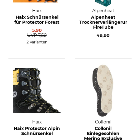
Haix
Alpenheat
Haix Schnürsenkel
Alpenheat
für Protector Forest
Trocknerverlängerungen
FireTube
5,90
UVP
7,50
49,90
2 Varianten
Haix
Collonil
Haix Protector Alpin
Collonil
Schnürsenkel
Einlegesohlen
Merino Exclusive