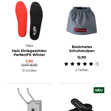
Haix
Bootmates
Haix Einlegesohlen
Schuhstulpen
PerfectFit Winter
12,90
7,90
1
UVP
8,90
2 Farben
15 Größen
NEU