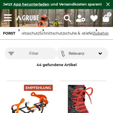
Jetzt
App herunterladen
und Versandkosten sparen!
0
FORST
Arbeitsschutz
Schnittschutzschuhe & -stiefel
Zubehör
Filter
Relevanz
44 gefundene Artikel
EMPFEHLUNG