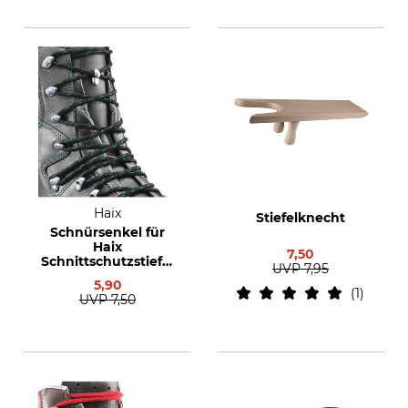
Haix
Stiefelknecht
Schnürsenkel für
Haix
7,50
Schnittschutzstiefel
UVP
7,95
Protector Pro
5,90
1
UVP
7,50