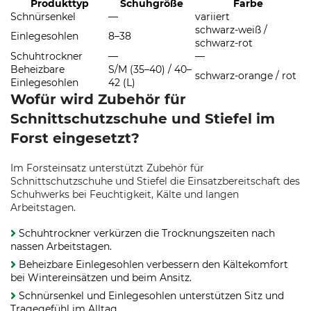
Produkttyp
Schuhgröße
Farbe
Schnürsenkel
—
variiert
schwarz-weiß /
Einlegesohlen
8–38
schwarz-rot
Schuhtrockner
—
—
Beheizbare
S/M (35–40) / 40–
schwarz-orange / rot
Einlegesohlen
42 (L)
Wofür wird Zubehör für
Schnittschutzschuhe und Stiefel im
Forst eingesetzt?
Im Forsteinsatz unterstützt Zubehör für
Schnittschutzschuhe und Stiefel die Einsatzbereitschaft des
Schuhwerks bei Feuchtigkeit, Kälte und langen
Arbeitstagen.
Schuhtrockner verkürzen die Trocknungszeiten nach
nassen Arbeitstagen.
Beheizbare Einlegesohlen verbessern den Kältekomfort
bei Wintereinsätzen und beim Ansitz.
Schnürsenkel und Einlegesohlen unterstützen Sitz und
Tragegefühl im Alltag.