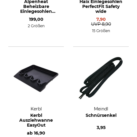
Alpenheat
Haix Einlegesohlen
Beheizbare
PerfectFit Safety
Einlegesohlen
wide
Wireless Hotsole
199,00
7,90
UVP
8,90
2 Größen
15 Größen
Kerbl
Meindl
Kerbl
Schnürsenkel
Ausziehwanne
EasyOut
3,95
ab
16,90