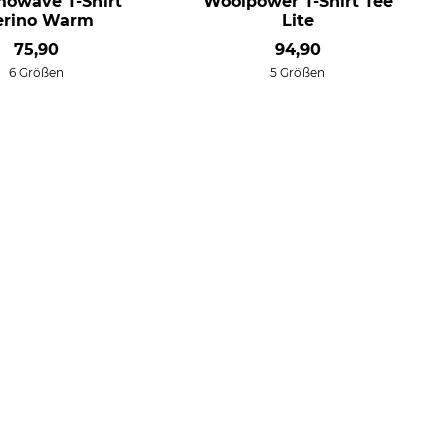
owave T-Shirt
Woolpower T-Shirt Tee
erino Warm
Lite
75,90
94,90
6 Größen
5 Größen