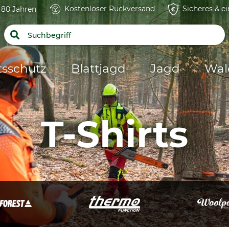
Kostenloser Rückversand
Sicheres & e
t 80 Jahren
tsschutz
Blattjagd
Jagd
Wal
T-Shirts