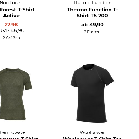
Nordforest
Thermo Function
forest T-Shirt
Thermo Function T-
Active
Shirt TS 200
22,98
ab
49,90
UVP
46,90
2 Farben
2 Größen
Thermowave
Woolpower