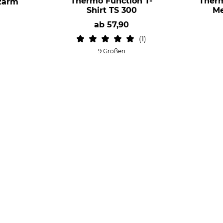
Thermo Function T-
Therm
rzarm
Shirt TS 300
M
ab
57,90
1
9 Größen