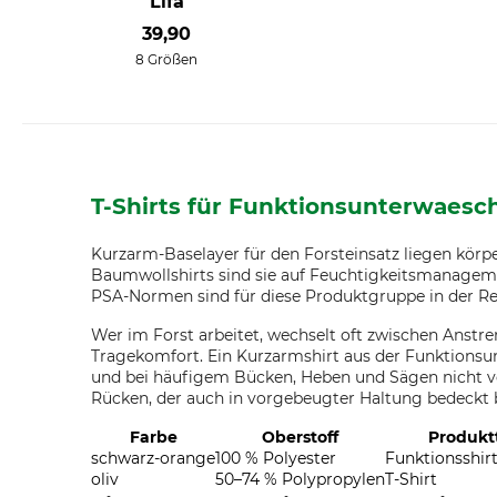
Lifa
39,90
8 Größen
T-Shirts für Funktionsunterwaesc
Kurzarm-Baselayer für den Forsteinsatz liegen körp
Baumwollshirts sind sie auf Feuchtigkeitsmanageme
PSA-Normen sind für diese Produktgruppe in der Re
Wer im Forst arbeitet, wechselt oft zwischen Anstr
Tragekomfort. Ein Kurzarmshirt aus der Funktionsu
und bei häufigem Bücken, Heben und Sägen nicht ver
Rücken, der auch in vorgebeugter Haltung bedeckt b
Farbe
Oberstoff
Produkt
schwarz-orange
100 % Polyester
Funktionsshirt
oliv
50–74 % Polypropylen
T-Shirt