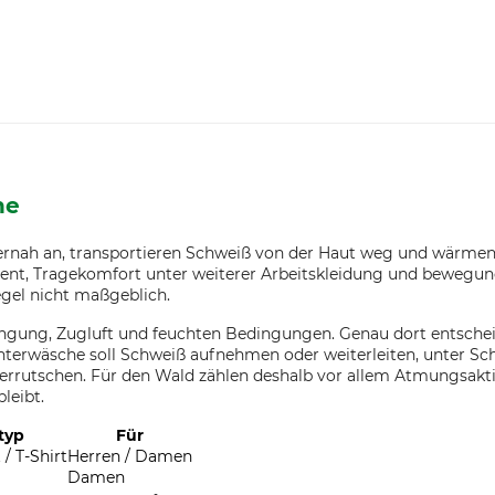
he
ernah an, transportieren Schweiß von der Haut weg und wärmen j
nt, Tragekomfort unter weiterer Arbeitskleidung und bewegung
gel nicht maßgeblich.
engung, Zugluft und feuchten Bedingungen. Genau dort entschei
nterwäsche soll Schweiß aufnehmen oder weiterleiten, unter Sc
rutschen. Für den Wald zählen deshalb vor allem Atmungsaktivi
leibt.
typ
Für
 / T-Shirt
Herren / Damen
Damen