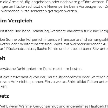
enn die Arme häufig angehoben oder nach vorn geführt werden. F
ängerter Rücken schützt die Nierenpartie beim Vorbeugen vor Z
 wärmende Mittelschichten getragen werden.
im Vergleich
rbeitstage und hohe Belastung, wärmere Varianten für kühle Te
 Sonne oder körperlich intensive Transporte sind atmungsaktiv
etter oder Wintereinsatz sind Shirts mit wärmeisolierender Auß
f, Rückenabschluss, flache Nähte und ein belastbarer Sitz unter
eit
erwäsche funktioniert im Forst meist am besten.
tigkeit zuverlässig von der Haut aufgenommen oder weitergeleite
von Holz nicht spannen. Ein zu weites Shirt bildet Falten unter
ken.
satz
gute Wahl, wenn Wärme, Geruchsarmut und angenehmes Hautgefüh