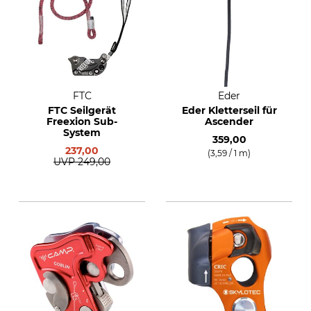
FTC
Eder
FTC Seilgerät
Eder Kletterseil für
Freexion Sub-
Ascender
System
359,00
237,00
(3,59 / 1 m)
UVP
249,00