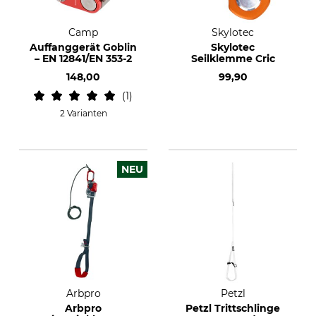
Camp
Skylotec
Auffanggerät Goblin
Skylotec
– EN 12841/EN 353-2
Seilklemme Cric
148,00
99,90
1
2 Varianten
NEU
Arbpro
Petzl
Arbpro
Petzl Trittschlinge