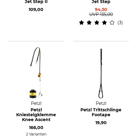
Jet Step II
Jet Step
109,00
94,50
UVP
135,00
3
Petzl
Petzl
Petzl
Petzl Trittschlinge
Kniesteigklemme
Footape
Knee Ascent
19,90
166,00
2 Varianten