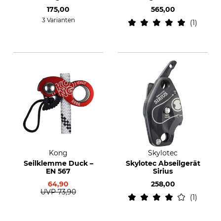
175,00
565,00
3 Varianten
1
Kong
Skylotec
Seilklemme Duck –
Skylotec Abseilgerät
EN 567
Sirius
64,90
258,00
UVP
73,90
1