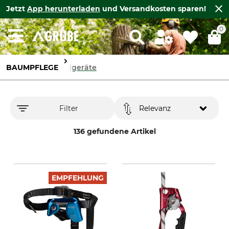
Jetzt
App herunterladen
und Versandkosten sparen!
0
BAUMPFLEGE
Seilgeräte
Filter
Relevanz
136 gefundene Artikel
EMPFEHLUNG