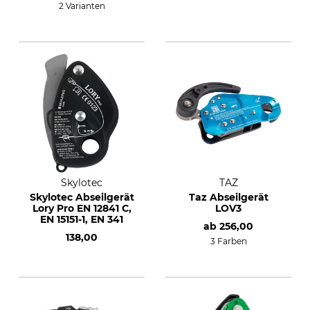
2 Varianten
Skylotec
TAZ
Skylotec Abseilgerät
Taz Abseilgerät
Lory Pro EN 12841 C,
LOV3
EN 15151-1, EN 341
ab
256,00
138,00
3 Farben