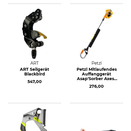
ART
Petzl
ART Seilgerät
Petzl Mitlaufendes
Blackbird
Auffanggerät
Asap'Sorber Axess
547,00
Kit
276,00