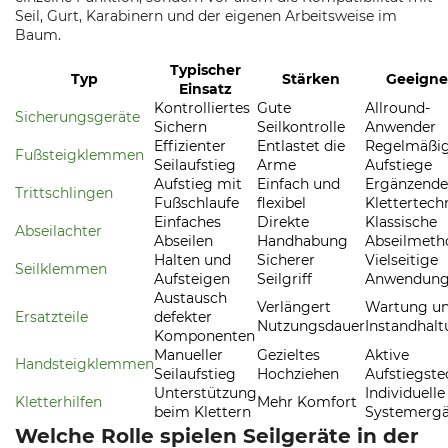
Seil, Gurt, Karabinern und der eigenen Arbeitsweise im
Baum.
Typischer
Typ
Stärken
Geeignet
Einsatz
Kontrolliertes
Gute
Allround-
Sicherungsgeräte
Sichern
Seilkontrolle
Anwender
Effizienter
Entlastet die
Regelmäßi
Fußsteigklemmen
Seilaufstieg
Arme
Aufstiege
Aufstieg mit
Einfach und
Ergänzende
Trittschlingen
Fußschlaufe
flexibel
Klettertech
Einfaches
Direkte
Klassische
Abseilachter
Abseilen
Handhabung
Abseilmeth
Halten und
Sicherer
Vielseitige
Seilklemmen
Aufsteigen
Seilgriff
Anwendun
Austausch
Verlängert
Wartung u
Ersatzteile
defekter
Nutzungsdauer
Instandhal
Komponenten
Manueller
Gezieltes
Aktive
Handsteigklemmen
Seilaufstieg
Hochziehen
Aufstiegste
Unterstützung
Individuelle
Kletterhilfen
Mehr Komfort
beim Klettern
Systemerg
Welche Rolle spielen Seilgeräte in der