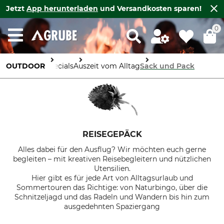
Jetzt
App herunterladen
und Versandkosten sparen!
0
OUTDOOR
Specials
Auszeit vom Alltag
Sack und Pack
REISEGEPÄCK
Alles dabei für den Ausflug? Wir möchten euch gerne
begleiten – mit kreativen Reisebegleitern und nützlichen
Utensilien.
Hier gibt es für jede Art von Alltagsurlaub und
Sommertouren das Richtige: von Naturbingo, über die
Schnitzeljagd und das Radeln und Wandern bis hin zum
ausgedehnten Spaziergang